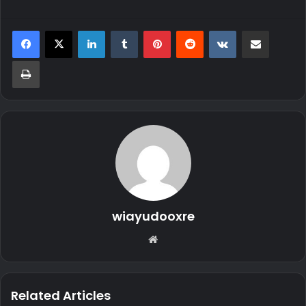
LinkedIn
Tumblr
Pinterest
Reddit
VKontakte
Share via Email
Print
wiayudooxre
Website
Related Articles