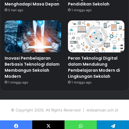
Menghadapi Masa Depan
Pendidikan Sekolah
5 hari ago
1 minggu ago
Inovasi Pembelajaran
Peran Teknologi Digital
Berbasis Teknologi dalam
dalam Mendukung
Membangun Sekolah
Pembelajaran Modern di
Modern
Lingkungan Sekolah
1 minggu ago
1 minggu ago
© Copyright 2026, All Rights Reserved | widyainsan.sch.id