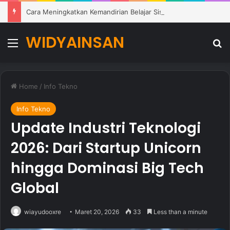
Cara Meningkatkan Kemandirian Belajar Siswa di Lingkungan Pendidikan Modern
WIDYAINSAN
Menu
Se
Home
/
Info Tekno
Info Tekno
Update Industri Teknologi
2026: Dari Startup Unicorn
hingga Dominasi Big Tech
Global
wiayudooxre
Maret 20, 2026
33
Less than a minute