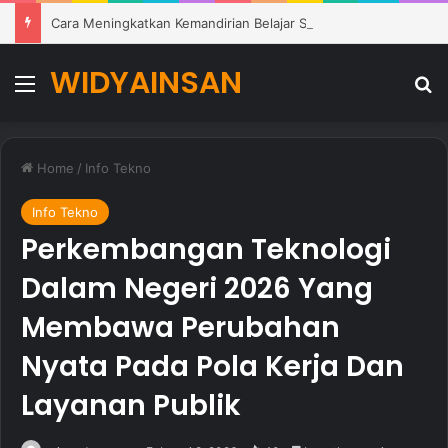
Cara Meningkatkan Kemandirian Belajar Siswa di Lingkungan Pendidikan Modern
WIDYAINSAN
Menu
Se
Home
/
Info Tekno
Info Tekno
Perkembangan Teknologi
Dalam Negeri 2026 Yang
Membawa Perubahan
Nyata Pada Pola Kerja Dan
Layanan Publik