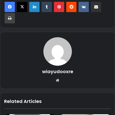
LinkedIn
Tumblr
Pinterest
Reddit
VKontakte
Share via Email
Print
wiayudooxre
Website
Related Articles