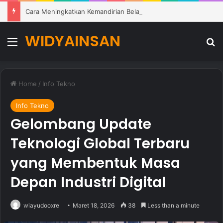
Cara Meningkatkan Kemandirian Belajar Siswa di Lingkungan Pendidikan Modern
WIDYAINSAN
Menu
Se
Home
/
Info Tekno
Info Tekno
Gelombang Update
Teknologi Global Terbaru
yang Membentuk Masa
Depan Industri Digital
wiayudooxre
Maret 18, 2026
38
Less than a minute