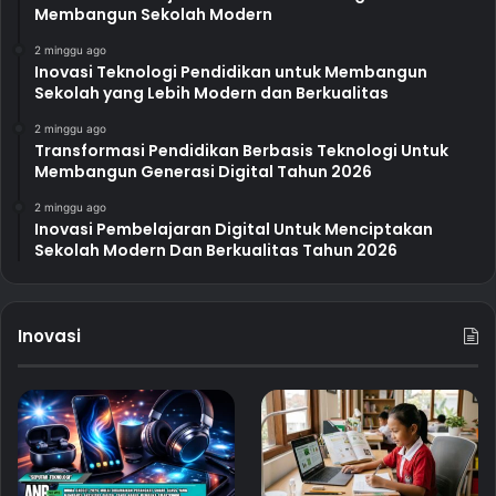
Membangun Sekolah Modern
2 minggu ago
Inovasi Teknologi Pendidikan untuk Membangun
Sekolah yang Lebih Modern dan Berkualitas
2 minggu ago
Transformasi Pendidikan Berbasis Teknologi Untuk
Membangun Generasi Digital Tahun 2026
2 minggu ago
Inovasi Pembelajaran Digital Untuk Menciptakan
Sekolah Modern Dan Berkualitas Tahun 2026
Inovasi