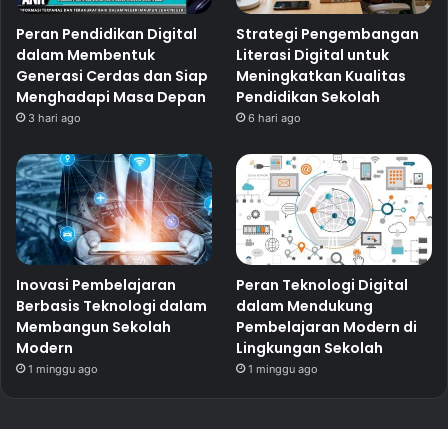
Peran Pendidikan Digital
Strategi Pengembangan
dalam Membentuk
Literasi Digital untuk
Generasi Cerdas dan Siap
Meningkatkan Kualitas
Menghadapi Masa Depan
Pendidikan Sekolah
3 hari ago
6 hari ago
Inovasi Pembelajaran
Peran Teknologi Digital
Berbasis Teknologi dalam
dalam Mendukung
Membangun Sekolah
Pembelajaran Modern di
Modern
Lingkungan Sekolah
1 minggu ago
1 minggu ago