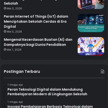
Sekolah
Mei 5, 2026
Peran Internet of Things (IoT) dalam
Menciptakan Sekolah Cerdas di Era
Digital
Mei 5, 2026
Mengenal Kecerdasan Buatan (AI) dan
Dampaknya bagi Dunia Pendidikan
Mei 1, 2026
Postingan Terbaru
1 minggu ago
Peran Teknologi Digital dalam Mendukung
Pembelajaran Modern di Lingkungan Sekolah
1 minggu ago
Inovasi Pembelajaran Berbasis Teknologi dalam