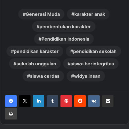
Generasi Muda
karakter anak
pembentukan karakter
Pendidikan Indonesia
pendidikan karakter
pendidikan sekolah
sekolah unggulan
siswa berintegritas
siswa cerdas
widya insan
LinkedIn
Tumblr
Pinterest
Reddit
VKontakte
Share via Email
Print