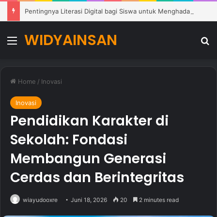
Pentingnya Literasi Digital bagi Siswa untuk Menghadapi Era Pendidikan Modern
WIDYAINSAN
Menu
Se
Home
/
Inovasi
Inovasi
Pendidikan Karakter di
Sekolah: Fondasi
Membangun Generasi
Cerdas dan Berintegritas
wiayudooxre
Juni 18, 2026
20
2 minutes read