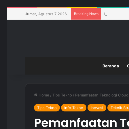
Jumat, Agustus 7 2026
Breaking News
Pemanfaatan T
Beranda
Home
/
Tips Tekno
/
Pemanfaatan Teknologi Cloud
Tips Tekno
Info Tekno
Inovasi
Teknik Str
Pemanfaatan Te