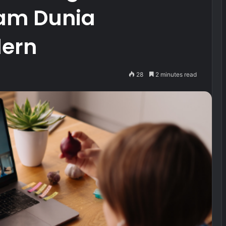
am Dunia
dern
28
2 minutes read