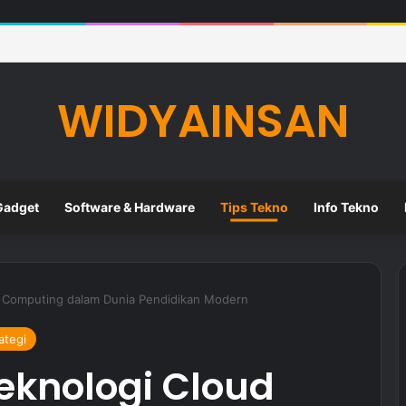
eknologi Digital dalam Meningkatkan Kualitas Pembelajaran di Sekolah
WIDYAINSAN
Gadget
Software & Hardware
Tips Tekno
Info Tekno
 Computing dalam Dunia Pendidikan Modern
ategi
knologi Cloud