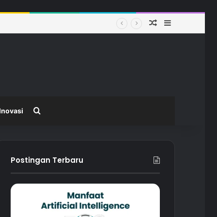
Random Article
Sidebar
 Modern
Search for
Inovasi
Postingan Terbaru