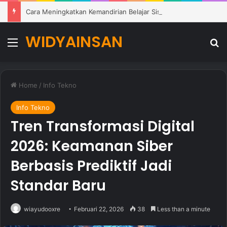
Cara Meningkatkan Kemandirian Belajar Siswa di Lingkungan Pendidikan Modern
WIDYAINSAN
Menu
Se
Home
/
Info Tekno
Info Tekno
Tren Transformasi Digital
2026: Keamanan Siber
Berbasis Prediktif Jadi
Standar Baru
wiayudooxre
Februari 22, 2026
38
Less than a minute