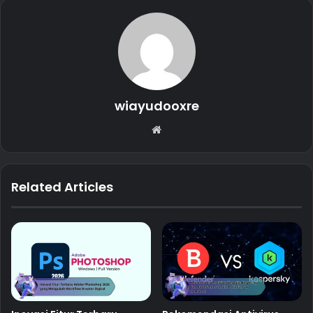
wiayudooxre
Website
Related Articles