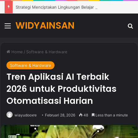
Strategi Menciptakan Lingkungan Belajar yang Nyaman dan Efektif bagi Siswa
WIDYAINSAN
Menu
Se
Home
/
Software & Hardware
Software & Hardware
Tren Aplikasi AI Terbaik
2026 untuk Produktivitas
Otomatisasi Harian
wiayudooxre
Februari 28, 2026
48
Less than a minute