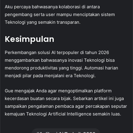
Aku percaya bahwasanya kolaborasi di antara
pengembang serta user mampu menciptakan sistem
Teknologi yang semakin transparan.
Kesimpulan
Perkembangan solusi AI terpopuler di tahun 2026
menggambarkan bahwasanya inovasi Teknologi bisa
mendorong produktivitas yang tinggi. Automasi harian
menjadi pilar pada menjalani era Teknologi.
Gue mengajak Anda agar mengoptimalkan platform
kecerdasan buatan secara bijak. Sebarkan artikel ini juga
sampaikan pengalaman pembaca agar percakapan seputar
kemajuan Teknologi Artificial Intelligence semakin luas.