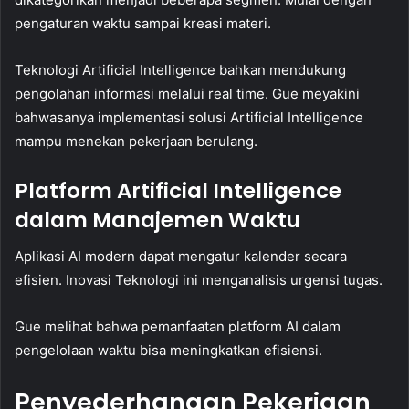
pengaturan waktu sampai kreasi materi.
Teknologi Artificial Intelligence bahkan mendukung
pengolahan informasi melalui real time. Gue meyakini
bahwasanya implementasi solusi Artificial Intelligence
mampu menekan pekerjaan berulang.
Platform Artificial Intelligence
dalam Manajemen Waktu
Aplikasi AI modern dapat mengatur kalender secara
efisien. Inovasi Teknologi ini menganalisis urgensi tugas.
Gue melihat bahwa pemanfaatan platform AI dalam
pengelolaan waktu bisa meningkatkan efisiensi.
Penyederhanaan Pekerjaan