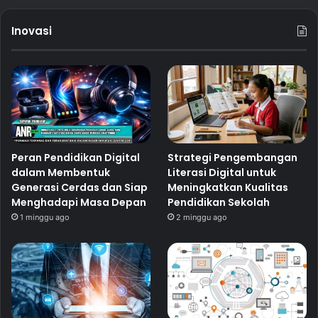
Inovasi
Peran Pendidikan Digital
Strategi Pengembangan
dalam Membentuk
Literasi Digital untuk
Generasi Cerdas dan Siap
Meningkatkan Kualitas
Menghadapi Masa Depan
Pendidikan Sekolah
1 minggu ago
2 minggu ago