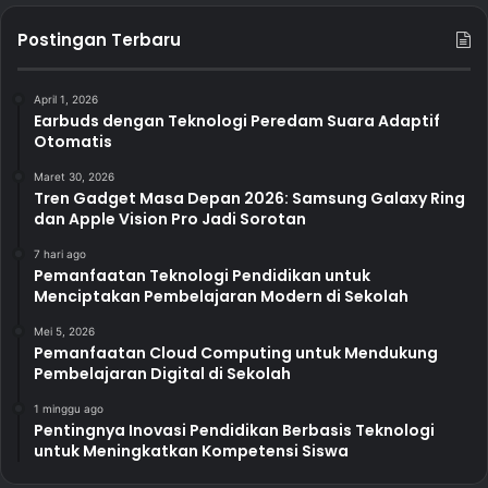
Postingan Terbaru
April 1, 2026
Earbuds dengan Teknologi Peredam Suara Adaptif
Otomatis
Maret 30, 2026
Tren Gadget Masa Depan 2026: Samsung Galaxy Ring
dan Apple Vision Pro Jadi Sorotan
7 hari ago
Pemanfaatan Teknologi Pendidikan untuk
Menciptakan Pembelajaran Modern di Sekolah
Mei 5, 2026
Pemanfaatan Cloud Computing untuk Mendukung
Pembelajaran Digital di Sekolah
1 minggu ago
Pentingnya Inovasi Pendidikan Berbasis Teknologi
untuk Meningkatkan Kompetensi Siswa