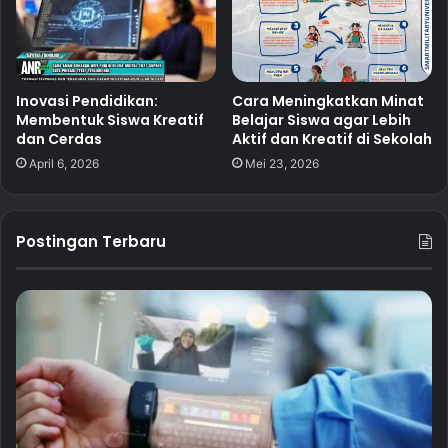
Inovasi Pendidikan:
Cara Meningkatkan Minat
Membentuk Siswa Kreatif
Belajar Siswa agar Lebih
dan Cerdas
Aktif dan Kreatif di Sekolah
April 6, 2026
Mei 23, 2026
Postingan Terbaru