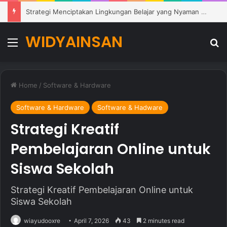
Strategi Menciptakan Lingkungan Belajar yang Nyaman dan Efektif bagi Siswa
WIDYAINSAN
Menu
Se
Home
/
Software & Hardware
Software & Hardware
Software & Hadware
Strategi Kreatif
Pembelajaran Online untuk
Siswa Sekolah
Strategi Kreatif Pembelajaran Online untuk
Siswa Sekolah
wiayudooxre
April 7, 2026
43
2 minutes read