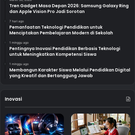
Tren Gadget Masa Depan 2026: Samsung Galaxy Ring
dan Apple Vision Pro Jadi Sorotan
7 hari ago
Pemanfaatan Teknologi Pendidikan untuk
Menciptakan Pembelajaran Modern di Sekolah
1 minggu ago
Pentingnya Inovasi Pendidikan Berbasis Teknologi
untuk Meningkatkan Kompetensi Siswa
1 minggu ago
Membangun Karakter Siswa Melalui Pendidikan Digital
yang Kreatif dan Bertanggung Jawab
Inovasi