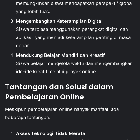
memungkinkan siswa mendapatkan perspektif global
yang lebih luas.
Mengembangkan Keterampilan Digital
Siswa terbiasa menggunakan perangkat digital dan
aplikasi, yang menjadi keterampilan penting di masa
depan.
Mendukung Belajar Mandiri dan Kreatif
Siswa belajar mengelola waktu dan mengembangkan
ide-ide kreatif melalui proyek online.
Tantangan dan Solusi dalam
Pembelajaran Online
Meskipun pembelajaran online banyak manfaat, ada
beberapa tantangan:
Akses Teknologi Tidak Merata