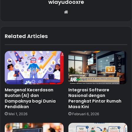
wiayudooxre
Website
Related Articles
Mengenal Kecerdasan
Integrasi Software
Buatan (AI) dan
Nasional dengan
Dampaknya bagi Dunia
Perangkat Pintar Rumah
Pendidikan
Masa Kini
Mei 1, 2026
Februari 6, 2026