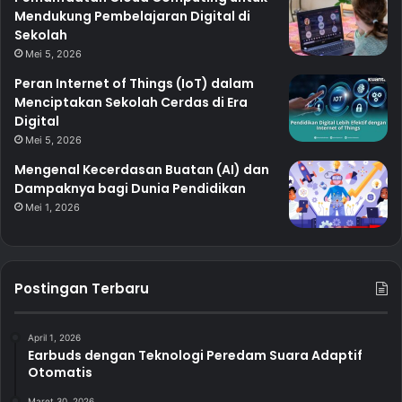
Mendukung Pembelajaran Digital di
Sekolah
Mei 5, 2026
Peran Internet of Things (IoT) dalam
Menciptakan Sekolah Cerdas di Era
Digital
Mei 5, 2026
Mengenal Kecerdasan Buatan (AI) dan
Dampaknya bagi Dunia Pendidikan
Mei 1, 2026
Postingan Terbaru
April 1, 2026
Earbuds dengan Teknologi Peredam Suara Adaptif
Otomatis
Maret 30, 2026