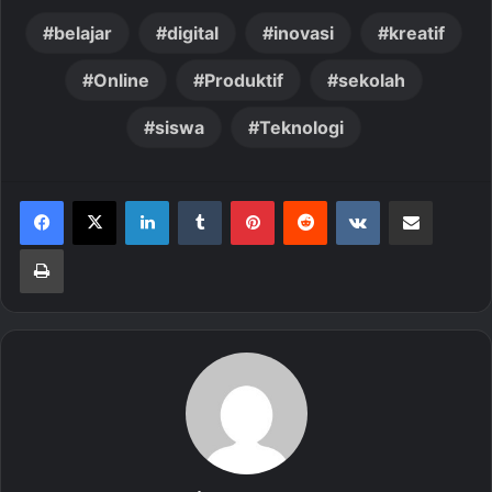
belajar
digital
inovasi
kreatif
Online
Produktif
sekolah
siswa
Teknologi
LinkedIn
Tumblr
Pinterest
Reddit
VKontakte
Share via Email
Print