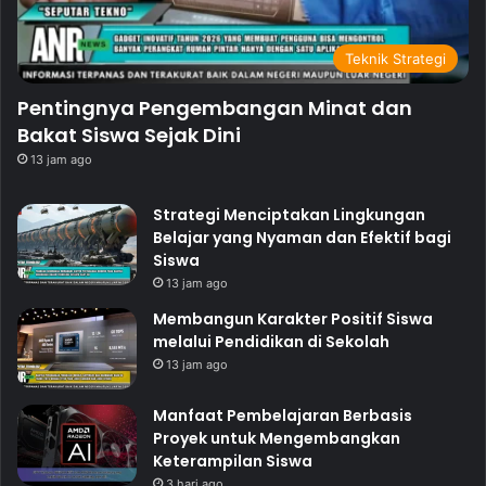
Teknik Strategi
Pentingnya Pengembangan Minat dan
Bakat Siswa Sejak Dini
13 jam ago
Strategi Menciptakan Lingkungan
Belajar yang Nyaman dan Efektif bagi
Siswa
13 jam ago
Membangun Karakter Positif Siswa
melalui Pendidikan di Sekolah
13 jam ago
Manfaat Pembelajaran Berbasis
Proyek untuk Mengembangkan
Keterampilan Siswa
3 hari ago