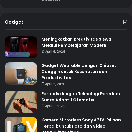
Gadget
Meningkatkan Kreativitas Siswa
Melalui Pembelajaran Modern
April 6, 2026
Gadget Wearable dengan Chipset
Canggih untuk Kesehatan dan
Produktivitas
April 2, 2026
Earbuds dengan Teknologi Peredam
Suara Adaptif Otomatis
April 1, 2026
Kamera Mirrorless Sony A7 IV: Pilihan
Terbaik untuk Foto dan Video