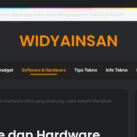
eknologi Digital dalam Meningkatkan Kualitas Pembelajaran di Sekolah
WIDYAINSAN
Gadget
Software & Hardware
Tips Tekno
Info Tekno
an Hardware 2026 yang Dirancang Lebih Adaptif Mengikuti
re dan Hardware