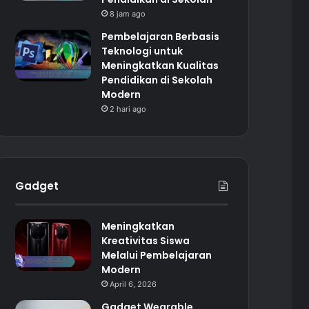
8 jam ago
Pembelajaran Berbasis
Teknologi untuk
Meningkatkan Kualitas
Pendidikan di Sekolah
Modern
2 hari ago
Gadget
Meningkatkan
Kreativitas Siswa
Melalui Pembelajaran
Modern
April 6, 2026
Gadget Wearable