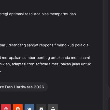
trategi optimasi resource bisa mempermudah
ru dirancang sangat responsif mengikuti pola dia.
 merupakan sumber penting untuk anda memahami
ikian, adaptasi tren software merupakan jalan untuk
.
are Dan Hardware 2026
Tumblr
Pinterest
Reddit
VKontakte
Share via Email
Print