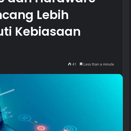
ncang Lebih
uti Kebiasaan
41
Less than a minute