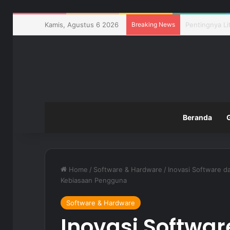
Kamis, Agustus 6 2026
Breaking News
Pemanfaatan T
Beranda
Home
/
Software & Hardware
/
Inovasi Software d
Kebiasaan Pengguna
Software & Hardware
Inovasi Softwa