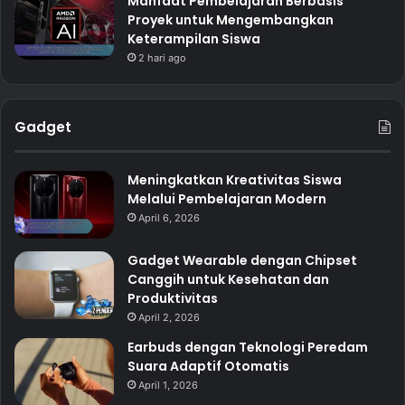
Manfaat Pembelajaran Berbasis
Proyek untuk Mengembangkan
Keterampilan Siswa
2 hari ago
Gadget
Meningkatkan Kreativitas Siswa
Melalui Pembelajaran Modern
April 6, 2026
Gadget Wearable dengan Chipset
Canggih untuk Kesehatan dan
Produktivitas
April 2, 2026
Earbuds dengan Teknologi Peredam
Suara Adaptif Otomatis
April 1, 2026