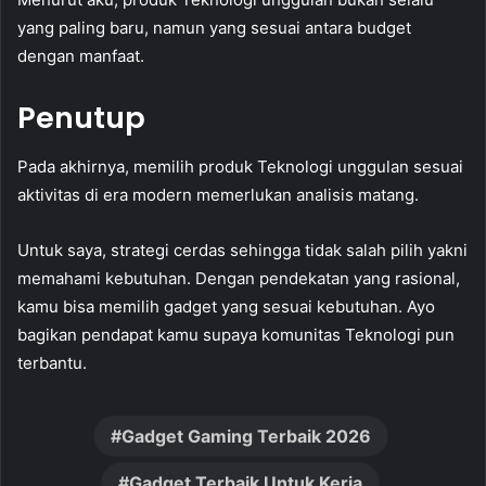
yang paling baru, namun yang sesuai antara budget
dengan manfaat.
Penutup
Pada akhirnya, memilih produk Teknologi unggulan sesuai
aktivitas di era modern memerlukan analisis matang.
Untuk saya, strategi cerdas sehingga tidak salah pilih yakni
memahami kebutuhan. Dengan pendekatan yang rasional,
kamu bisa memilih gadget yang sesuai kebutuhan. Ayo
bagikan pendapat kamu supaya komunitas Teknologi pun
terbantu.
Gadget Gaming Terbaik 2026
Gadget Terbaik Untuk Kerja