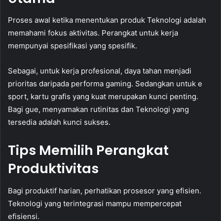
Proses awal ketika menentukan produk Teknologi adalah
memahami fokus aktivitas. Perangkat untuk kerja
mempunyai spesifikasi yang spesifik.
Sebagai, untuk kerja profesional, daya tahan menjadi
prioritas daripada performa gaming. Sedangkan untuk e
sport, kartu grafis yang kuat merupakan kunci penting.
Bagi gue, menyamakan rutinitas dan Teknologi yang
tersedia adalah kunci sukses.
Tips Memilih Perangkat
Produktivitas
Bagi produktif harian, perhatikan prosesor yang efisien.
Teknologi yang terintegrasi mampu mempercepat
efisiensi.