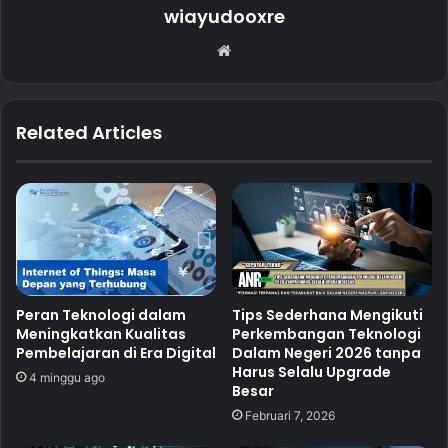
wiayudooxre
Website
Related Articles
Peran Teknologi dalam
Tips Sederhana Mengikuti
Meningkatkan Kualitas
Perkembangan Teknologi
Pembelajaran di Era Digital
Dalam Negeri 2026 tanpa
Harus Selalu Upgrade
4 minggu ago
Besar
Februari 7, 2026