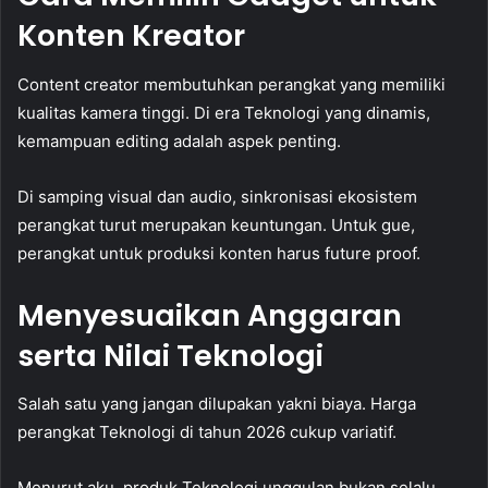
Konten Kreator
Content creator membutuhkan perangkat yang memiliki
kualitas kamera tinggi. Di era Teknologi yang dinamis,
kemampuan editing adalah aspek penting.
Di samping visual dan audio, sinkronisasi ekosistem
perangkat turut merupakan keuntungan. Untuk gue,
perangkat untuk produksi konten harus future proof.
Menyesuaikan Anggaran
serta Nilai Teknologi
Salah satu yang jangan dilupakan yakni biaya. Harga
perangkat Teknologi di tahun 2026 cukup variatif.
Menurut aku, produk Teknologi unggulan bukan selalu