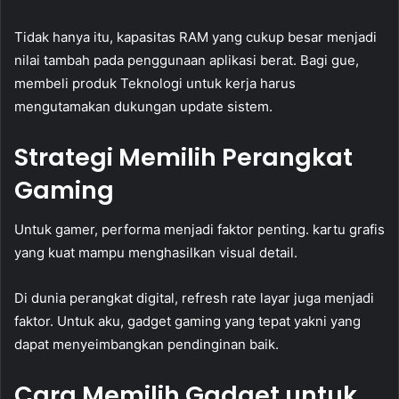
Tidak hanya itu, kapasitas RAM yang cukup besar menjadi
nilai tambah pada penggunaan aplikasi berat. Bagi gue,
membeli produk Teknologi untuk kerja harus
mengutamakan dukungan update sistem.
Strategi Memilih Perangkat
Gaming
Untuk gamer, performa menjadi faktor penting. kartu grafis
yang kuat mampu menghasilkan visual detail.
Di dunia perangkat digital, refresh rate layar juga menjadi
faktor. Untuk aku, gadget gaming yang tepat yakni yang
dapat menyeimbangkan pendinginan baik.
Cara Memilih Gadget untuk