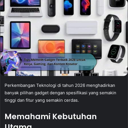
Perkembangan Teknologi di tahun 2026 menghadirkan
banyak pilihan gadget dengan spesifikasi yang semakin
tinggi dan fitur yang semakin cerdas.
Memahami Kebutuhan
Utama