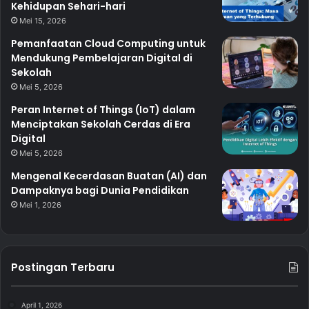
Kehidupan Sehari-hari
Mei 15, 2026
Pemanfaatan Cloud Computing untuk
Mendukung Pembelajaran Digital di
Sekolah
Mei 5, 2026
Peran Internet of Things (IoT) dalam
Menciptakan Sekolah Cerdas di Era
Digital
Mei 5, 2026
Mengenal Kecerdasan Buatan (AI) dan
Dampaknya bagi Dunia Pendidikan
Mei 1, 2026
Postingan Terbaru
April 1, 2026