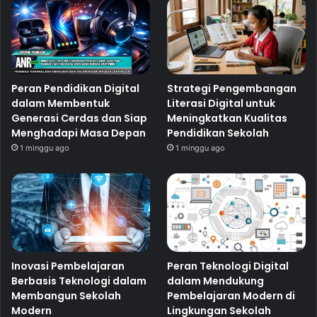
Peran Pendidikan Digital
Strategi Pengembangan
dalam Membentuk
Literasi Digital untuk
Generasi Cerdas dan Siap
Meningkatkan Kualitas
Menghadapi Masa Depan
Pendidikan Sekolah
1 minggu ago
1 minggu ago
Inovasi Pembelajaran
Peran Teknologi Digital
Berbasis Teknologi dalam
dalam Mendukung
Membangun Sekolah
Pembelajaran Modern di
Modern
Lingkungan Sekolah