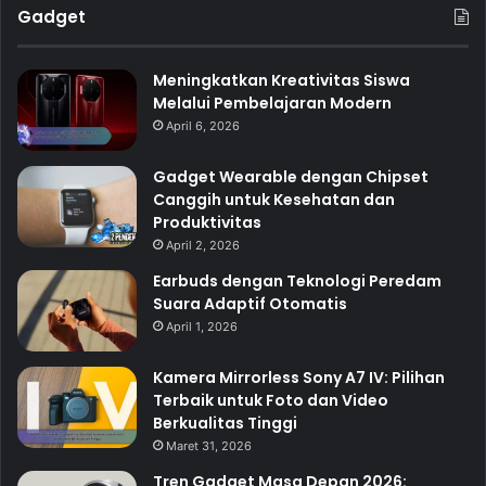
Gadget
Meningkatkan Kreativitas Siswa
Melalui Pembelajaran Modern
April 6, 2026
Gadget Wearable dengan Chipset
Canggih untuk Kesehatan dan
Produktivitas
April 2, 2026
Earbuds dengan Teknologi Peredam
Suara Adaptif Otomatis
April 1, 2026
Kamera Mirrorless Sony A7 IV: Pilihan
Terbaik untuk Foto dan Video
Berkualitas Tinggi
Maret 31, 2026
Tren Gadget Masa Depan 2026: