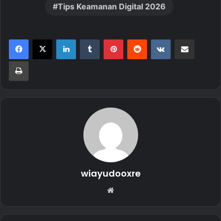
Tips Keamanan Digital 2026
LinkedIn
Tumblr
Pinterest
Reddit
VKontakte
Share via Email
Print
wiayudooxre
Website