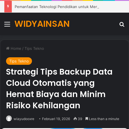
Pemanfaatan Teknologi Pendidikan untuk Mendukung Pembelajaran Modern di Sekolah
WIDYAINSAN
Menu
Se
Home
/
Tips Tekno
Tips Tekno
Strategi Tips Backup Data
Cloud Otomatis yang
Hemat Biaya dan Minim
Risiko Kehilangan
wiayudooxre
Februari 19, 2026
39
Less than a minute