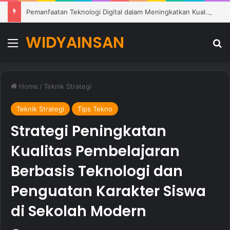
Pemanfaatan Teknologi Digital dalam Meningkatkan Kualitas Pembelajaran di Sekolah Modern
WIDYAINSAN
Menu
Se
Home
/
Teknik Strategi
Teknik Strategi
Tips Tekno
Strategi Peningkatan
Kualitas Pembelajaran
Berbasis Teknologi dan
Penguatan Karakter Siswa
di Sekolah Modern