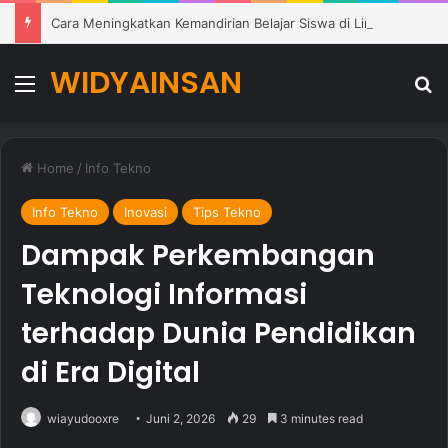
Cara Meningkatkan Kemandirian Belajar Siswa di Lingkungan Pendidikan Modern
WIDYAINSAN
Menu
Se
Home
/
Info Tekno
Info Tekno
Inovasi
Tips Tekno
Dampak Perkembangan
Teknologi Informasi
terhadap Dunia Pendidikan
di Era Digital
wiayudooxre
Juni 2, 2026
29
3 minutes read