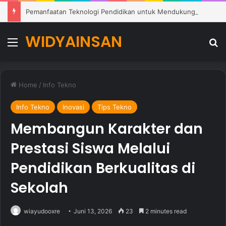
Pemanfaatan Teknologi Pendidikan untuk Mendukung Pembelajaran Modern di Sekolah
WIDYAINSAN
Menu
Se
Home
/
Info Tekno
Info Tekno
Inovasi
Tips Tekno
Membangun Karakter dan
Prestasi Siswa Melalui
Pendidikan Berkualitas di
Sekolah
wiayudooxre
Juni 13, 2026
23
2 minutes read