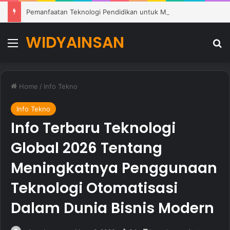
Pemanfaatan Teknologi Pendidikan untuk Mendukung Pembelajaran Modern di Sekolah
WIDYAINSAN
Menu
Se
Home
/
Info Tekno
Info Tekno
Info Terbaru Teknologi
Global 2026 Tentang
Meningkatnya Penggunaan
Teknologi Otomatisasi
Dalam Dunia Bisnis Modern