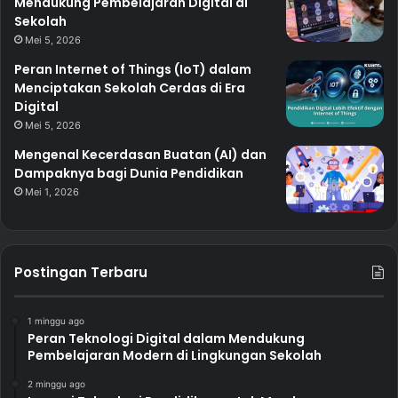
Mendukung Pembelajaran Digital di
Sekolah
Mei 5, 2026
Peran Internet of Things (IoT) dalam
Menciptakan Sekolah Cerdas di Era
Digital
Mei 5, 2026
Mengenal Kecerdasan Buatan (AI) dan
Dampaknya bagi Dunia Pendidikan
Mei 1, 2026
Postingan Terbaru
1 minggu ago
Peran Teknologi Digital dalam Mendukung
Pembelajaran Modern di Lingkungan Sekolah
2 minggu ago