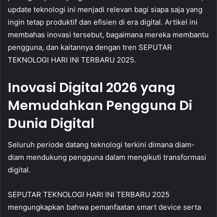
update teknologi ini menjadi relevan bagi siapa saja yang
ingin tetap produktif dan efisien di era digital. Artikel ini
membahas inovasi tersebut, bagaimana mereka membantu
pengguna, dan kaitannya dengan tren SEPUTAR
TEKNOLOGI HARI INI TERBARU 2025.
Inovasi Digital 2026 yang
Memudahkan Pengguna Di
Dunia Digital
Seluruh periode datang teknologi terkini dimana diam-
diam mendukung pengguna dalam mengikuti transformasi
digital.
SEPUTAR TEKNOLOGI HARI INI TERBARU 2025
mengungkapkan bahwa pemanfaatan smart device serta