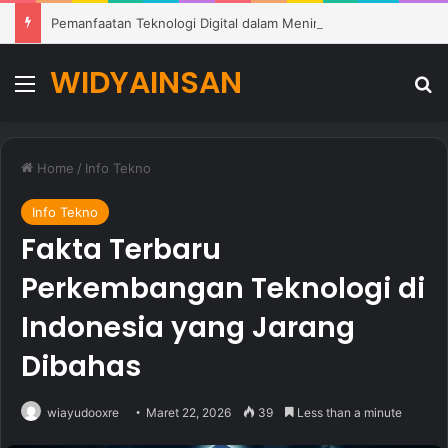
Pemanfaatan Teknologi Digital dalam Meningkatkan Kualitas Pembelajaran di Sekolah Modern
WIDYAINSAN
Menu
Se
Home
/
Info Tekno
Info Tekno
Fakta Terbaru
Perkembangan Teknologi di
Indonesia yang Jarang
Dibahas
wiayudooxre
Maret 22, 2026
39
Less than a minute