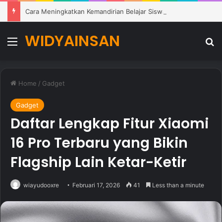
Cara Meningkatkan Kemandirian Belajar Siswa di Lingkungan Pendidikan Modern
WIDYAINSAN
Menu
Se
Home
/
Gadget
Gadget
Daftar Lengkap Fitur Xiaomi
16 Pro Terbaru yang Bikin
Flagship Lain Ketar-Ketir
wiayudooxre
Februari 17, 2026
41
Less than a minute