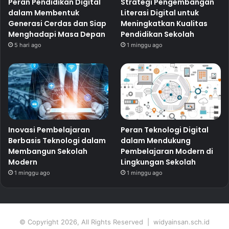
Peran Pendidikan Digital
Strategi Pengembangan
dalam Membentuk
Literasi Digital untuk
Generasi Cerdas dan Siap
Meningkatkan Kualitas
Menghadapi Masa Depan
Pendidikan Sekolah
5 hari ago
1 minggu ago
Inovasi Pembelajaran
Peran Teknologi Digital
Berbasis Teknologi dalam
dalam Mendukung
Membangun Sekolah
Pembelajaran Modern di
Modern
Lingkungan Sekolah
1 minggu ago
1 minggu ago
© Copyright 2026, All Rights Reserved | widyainsan.sch.id