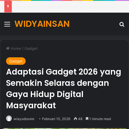
Manfaat Pembelajaran Digital dalam Meningkatkan Kualitas Pendidikan di Sekolah
WIDYAINSAN
Menu
Se
Home
/
Gadget
Gadget
Adaptasi Gadget 2026 yang
Semakin Selaras dengan
Gaya Hidup Digital
Masyarakat
wiayudooxre
Februari 10, 2026
48
1 minute read