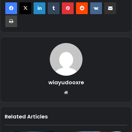
LinkedIn
Tumblr
Pinterest
Reddit
VKontakte
Share via Email
Print
wiayudooxre
Website
Related Articles