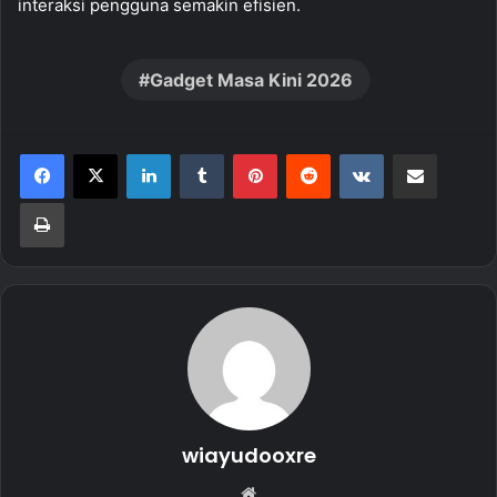
interaksi pengguna semakin efisien.
Gadget Masa Kini 2026
LinkedIn
Tumblr
Pinterest
Reddit
VKontakte
Share via Email
Print
wiayudooxre
Website