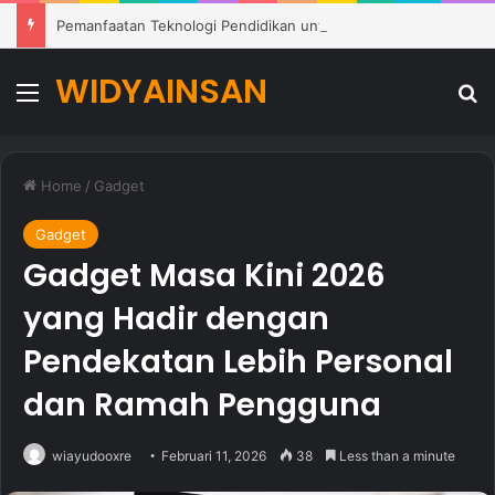
Pemanfaatan Teknologi Pendidikan untuk Mendukung Pembelajaran Modern di Sekolah
WIDYAINSAN
Menu
Se
Home
/
Gadget
Gadget
Gadget Masa Kini 2026
yang Hadir dengan
Pendekatan Lebih Personal
dan Ramah Pengguna
wiayudooxre
Februari 11, 2026
38
Less than a minute