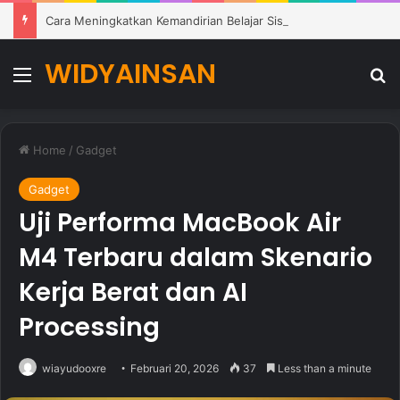
Cara Meningkatkan Kemandirian Belajar Siswa di Lingkungan Pendidikan Modern
WIDYAINSAN
Menu
Se
Home
/
Gadget
Gadget
Uji Performa MacBook Air
M4 Terbaru dalam Skenario
Kerja Berat dan AI
Processing
wiayudooxre
Februari 20, 2026
37
Less than a minute