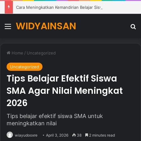
Cara Meningkatkan Kemandirian Belajar Siswa di Lingkungan Pendidikan Modern
WIDYAINSAN
Menu
Se
Home
/
Uncategorized
Uncategorized
Tips Belajar Efektif Siswa
SMA Agar Nilai Meningkat
2026
Tips belajar efektif siswa SMA untuk
meningkatkan nilai
wiayudooxre
April 3, 2026
38
2 minutes read