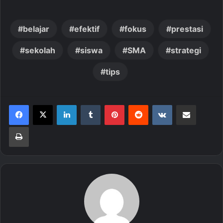
belajar
efektif
fokus
prestasi
sekolah
siswa
SMA
strategi
tips
LinkedIn
Tumblr
Pinterest
Reddit
VKontakte
Share via Email
Print