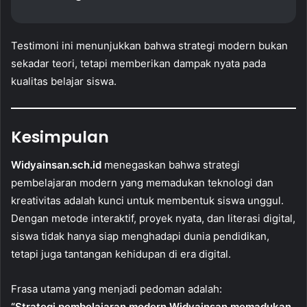
Testimoni ini menunjukkan bahwa strategi modern bukan
sekadar teori, tetapi memberikan dampak nyata pada
kualitas belajar siswa.
Kesimpulan
Widyainsan.sch.id
menegaskan bahwa strategi
pembelajaran modern yang memadukan teknologi dan
kreativitas adalah kunci untuk membentuk siswa unggul.
Dengan metode interaktif, proyek nyata, dan literasi digital,
siswa tidak hanya siap menghadapi dunia pendidikan,
tetapi juga tantangan kehidupan di era digital.
Frasa utama yang menjadi pedoman adalah:
“Strategi pembelajaran modern Widyainsan memadukan