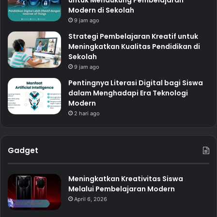
untuk Mendukung Pembelajaran
Modern di Sekolah
9 jam ago
Strategi Pembelajaran Kreatif untuk
Meningkatkan Kualitas Pendidikan di
Sekolah
9 jam ago
Pentingnya Literasi Digital bagi Siswa
dalam Menghadapi Era Teknologi
Modern
2 hari ago
Gadget
Meningkatkan Kreativitas Siswa
Melalui Pembelajaran Modern
April 6, 2026