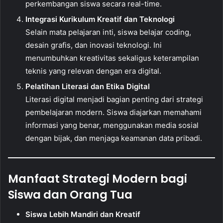
perkembangan siswa secara real-time.
Integrasi Kurikulum Kreatif dan Teknologi
Selain mata pelajaran inti, siswa belajar coding,
desain grafis, dan inovasi teknologi. Ini
menumbuhkan kreativitas sekaligus keterampilan
teknis yang relevan dengan era digital.
Pelatihan Literasi dan Etika Digital
Literasi digital menjadi bagian penting dari strategi
pembelajaran modern. Siswa diajarkan memahami
informasi yang benar, menggunakan media sosial
dengan bijak, dan menjaga keamanan data pribadi.
Manfaat Strategi Modern bagi
Siswa dan Orang Tua
Siswa Lebih Mandiri dan Kreatif