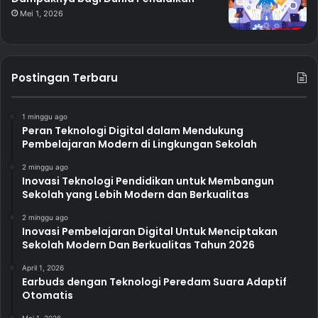
Mei 1, 2026
Postingan Terbaru
1 minggu ago
Peran Teknologi Digital dalam Mendukung
Pembelajaran Modern di Lingkungan Sekolah
2 minggu ago
Inovasi Teknologi Pendidikan untuk Membangun
Sekolah yang Lebih Modern dan Berkualitas
2 minggu ago
Inovasi Pembelajaran Digital Untuk Menciptakan
Sekolah Modern Dan Berkualitas Tahun 2026
April 1, 2026
Earbuds dengan Teknologi Peredam Suara Adaptif
Otomatis