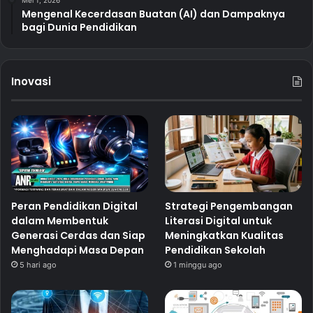
Mei 1, 2026
Mengenal Kecerdasan Buatan (AI) dan Dampaknya
bagi Dunia Pendidikan
Inovasi
Peran Pendidikan Digital
Strategi Pengembangan
dalam Membentuk
Literasi Digital untuk
Generasi Cerdas dan Siap
Meningkatkan Kualitas
Menghadapi Masa Depan
Pendidikan Sekolah
5 hari ago
1 minggu ago