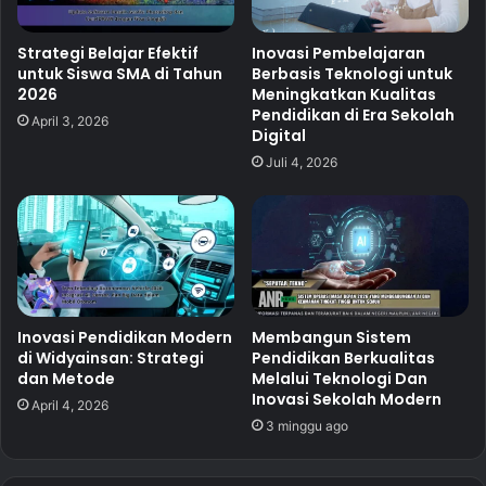
Strategi Belajar Efektif
Inovasi Pembelajaran
untuk Siswa SMA di Tahun
Berbasis Teknologi untuk
2026
Meningkatkan Kualitas
Pendidikan di Era Sekolah
April 3, 2026
Digital
Juli 4, 2026
Inovasi Pendidikan Modern
Membangun Sistem
di Widyainsan: Strategi
Pendidikan Berkualitas
dan Metode
Melalui Teknologi Dan
Inovasi Sekolah Modern
April 4, 2026
3 minggu ago