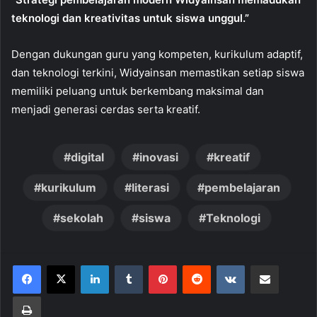
teknologi dan kreativitas untuk siswa unggul.”
Dengan dukungan guru yang kompeten, kurikulum adaptif,
dan teknologi terkini, Widyainsan memastikan setiap siswa
memiliki peluang untuk berkembang maksimal dan
menjadi generasi cerdas serta kreatif.
digital
inovasi
kreatif
kurikulum
literasi
pembelajaran
sekolah
siswa
Teknologi
LinkedIn
Tumblr
Pinterest
Reddit
VKontakte
Share via Email
Print