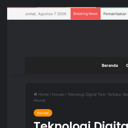
Jumat, Agustus 7 2026
Breaking News
Manfaat Pembe
Beranda
Home
/
Inovasi
/
Teknologi Digital Twin Terbaru: 
Akurat
Inovasi
Teknologi Digita