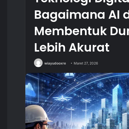
Bagaimana AI d
Membentuk Duni
Lebih Akurat
wiayudooxre
Maret 27, 2026