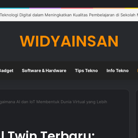
lajaran Digital dalam Meningkatkan Kualitas Pendidikan di Sekolah
WIDYAINSAN
Gadget
Software & Hardware
Tips Tekno
Info Tekno
Bagaimana AI dan IoT Membentuk Dunia Virtual yang Lebih
l Twin Terbaru: