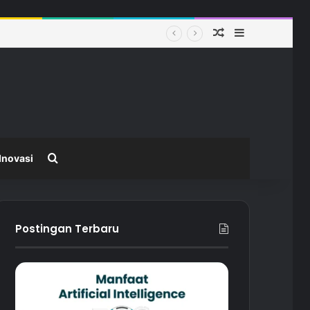
Random Article
Sidebar
 Modern
Search for
Inovasi
Postingan Terbaru