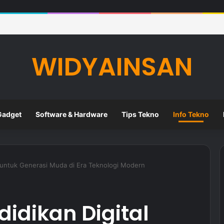
eknologi Digital dalam Meningkatkan Kualitas Pembelajaran di Sekolah
WIDYAINSAN
Gadget
Software & Hardware
Tips Tekno
Info Tekno
l untuk Generasi Muda di Era Teknologi Modern
idikan Digital