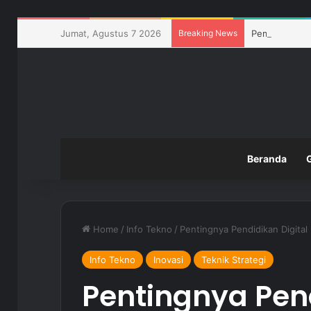
Jumat, Agustus 7 2026
Breaking News
Pemanfaatan T
Beranda
Home
/
Info Tekno
/
Pentingnya Pendidikan Digita
Info Tekno
Inovasi
Teknik Strategi
Pentingnya Pend