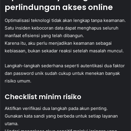
perlindungan akses online
Optimalisasi teknologi tidak akan lengkap tanpa keamanan.
Satu insiden kebocoran data dapat menghapus seluruh
manfaat efisiensi yang telah dibangun.
Karena itu, aku perlu menjadikan keamanan sebagai
kebiasaan, bukan sekadar reaksi setelah masalah muncul.
Langkah-langkah sederhana seperti autentikasi dua faktor
dan password unik sudah cukup untuk menekan banyak
risiko umum.
Checklist minim risiko
Aktifkan verifikasi dua langkah pada akun penting.
Gunakan kata sandi yang berbeda untuk setiap layanan
utama.