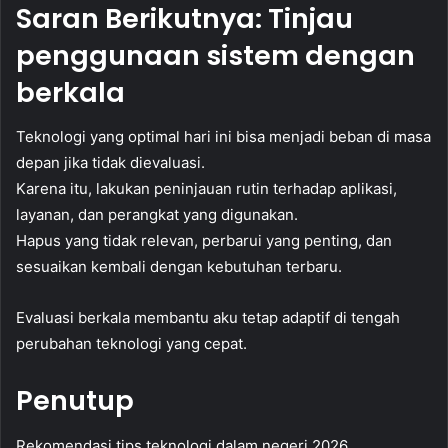
Saran Berikutnya: Tinjau
penggunaan sistem dengan
berkala
Teknologi yang optimal hari ini bisa menjadi beban di masa
depan jika tidak dievaluasi.
Karena itu, lakukan peninjauan rutin terhadap aplikasi,
layanan, dan perangkat yang digunakan.
Hapus yang tidak relevan, perbarui yang penting, dan
sesuaikan kembali dengan kebutuhan terbaru.
Evaluasi berkala membantu aku tetap adaptif di tengah
perubahan teknologi yang cepat.
Penutup
Rekomendasi tips teknologi dalam negeri 2026