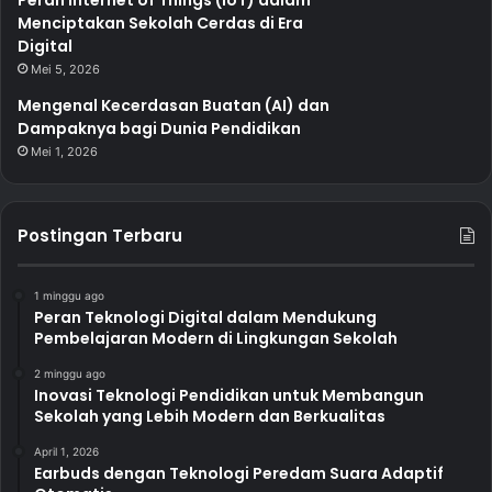
Peran Internet of Things (IoT) dalam
Menciptakan Sekolah Cerdas di Era
Digital
Mei 5, 2026
Mengenal Kecerdasan Buatan (AI) dan
Dampaknya bagi Dunia Pendidikan
Mei 1, 2026
Postingan Terbaru
1 minggu ago
Peran Teknologi Digital dalam Mendukung
Pembelajaran Modern di Lingkungan Sekolah
2 minggu ago
Inovasi Teknologi Pendidikan untuk Membangun
Sekolah yang Lebih Modern dan Berkualitas
April 1, 2026
Earbuds dengan Teknologi Peredam Suara Adaptif