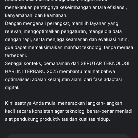
menekankan pentingnya keseimbangan antara efisiensi,
kenyamanan, dan keamanan.
Dengan mengenali perangkat, memilih layanan yang
relevan, mengoptimalkan pengaturan, mengelola data
dengan rapi, serta menjaga keamanan dan evaluasi rutin,
gue dapat memaksimalkan manfaat teknologi tanpa merasa
terbebani.
Sebagai konteks, pemahaman dari SEPUTAR TEKNOLOGI
HARI INI TERBARU 2025 membantu melihat bahwa
optimalisasi adalah kelanjutan alami dari fase adaptasi
digital.
Kini saatnya Anda mulai menerapkan langkah-langkah
kecil secara konsisten agar teknologi benar-benar menjadi
alat pendukung produktivitas dan kualitas hidup.