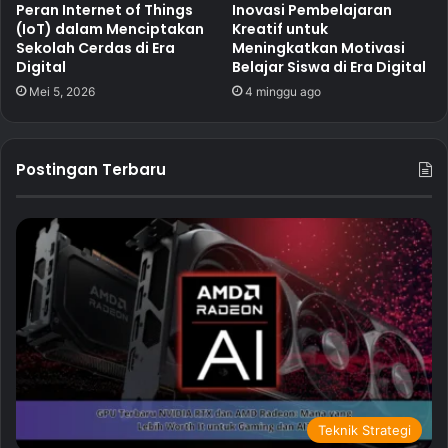
Peran Internet of Things
Inovasi Pembelajaran
(IoT) dalam Menciptakan
Kreatif untuk
Sekolah Cerdas di Era
Meningkatkan Motivasi
Digital
Belajar Siswa di Era Digital
Mei 5, 2026
4 minggu ago
Postingan Terbaru
Teknik Strategi