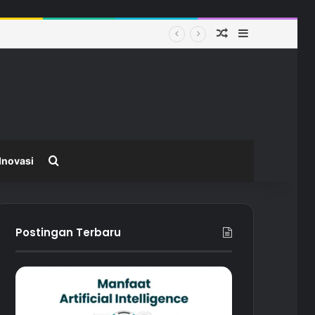
Random Article
Sidebar
 Modern
Search for
Inovasi
Postingan Terbaru