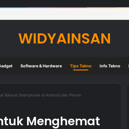
eknologi Digital dalam Meningkatkan Kualitas Pembelajaran di Sekolah
WIDYAINSAN
Gadget
Software & Hardware
Tips Tekno
Info Tekno
at Baterai Smartphone di Android dan iPhone
untuk Menghemat