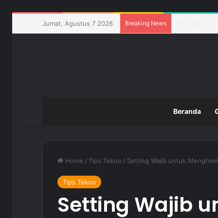
Jumat, Agustus 7 2026
Breaking News
Pemanfaatan T
Beranda
Home
/
Tips Tekno
/
Setting Wajib untuk Menghem
Tips Tekno
Setting Wajib 