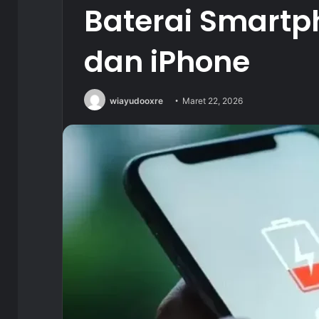
Baterai Smartp
dan iPhone
wiayudooxre
Maret 22, 2026