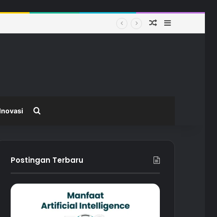
Random Article
Sidebar
 Modern
Search for
Inovasi
Postingan Terbaru