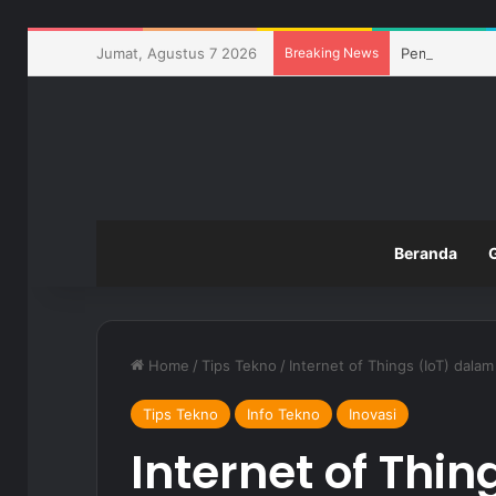
Jumat, Agustus 7 2026
Breaking News
Pemanfaatan T
Beranda
Home
/
Tips Tekno
/
Internet of Things (IoT) dal
Tips Tekno
Info Tekno
Inovasi
Internet of Thi