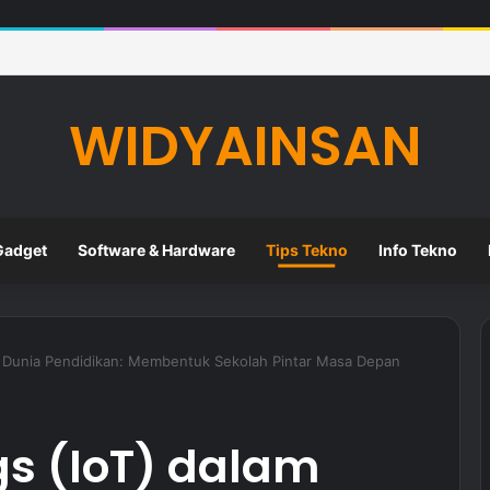
eknologi Digital dalam Meningkatkan Kualitas Pembelajaran di Sekolah
WIDYAINSAN
Gadget
Software & Hardware
Tips Tekno
Info Tekno
am Dunia Pendidikan: Membentuk Sekolah Pintar Masa Depan
ngs (IoT) dalam