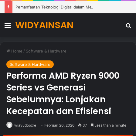
Pemanfaatan Teknologi Digital dalam Meningkatkan Kualitas Pembelajaran di Sekolah Modern
WIDYAINSAN
Menu
Se
Home
/
Software & Hardware
Software & Hardware
Performa AMD Ryzen 9000
Series vs Generasi
Sebelumnya: Lonjakan
Kecepatan dan Efisiensi
wiayudooxre
Februari 20, 2026
37
Less than a minute