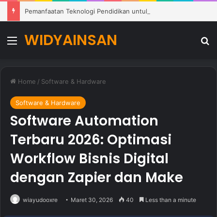
Pemanfaatan Teknologi Pendidikan untuk Mendukung Pembelajaran Modern di Sekolah
WIDYAINSAN
Menu
Se
Home
/
Software & Hardware
Software & Hardware
Software Automation
Terbaru 2026: Optimasi
Workflow Bisnis Digital
dengan Zapier dan Make
wiayudooxre
Maret 30, 2026
40
Less than a minute