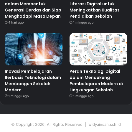
dalam Membentuk
Literasi Digital untuk
Generasi Cerdas dan Siap
Meningkatkan Kualitas
Menghadapi Masa Depan
Pendidikan Sekolah
4 hari ago
1 minggu ago
Inovasi Pembelajaran
Peran Teknologi Digital
Berbasis Teknologi dalam
dalam Mendukung
Membangun Sekolah
Pembelajaran Modern di
Modern
Lingkungan Sekolah
1 minggu ago
1 minggu ago
© Copyright 2026, All Rights Reserved | widyainsan.sch.id