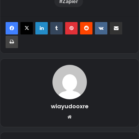
Zapier
LinkedIn
Tumblr
Pinterest
Reddit
VKontakte
Share via Email
Print
wiayudooxre
Website