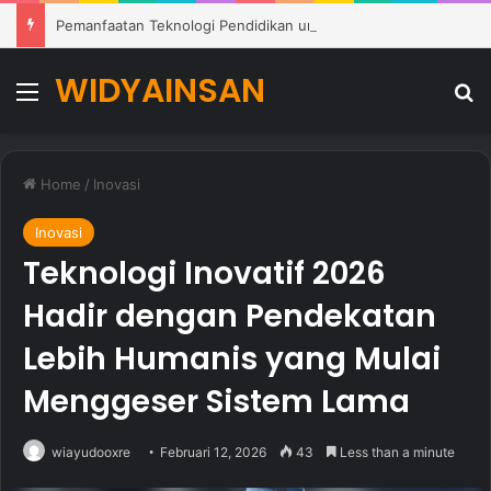
Pemanfaatan Teknologi Pendidikan untuk Mendukung Pembelajaran Modern di Sekolah
WIDYAINSAN
Menu
Se
Home
/
Inovasi
Inovasi
Teknologi Inovatif 2026
Hadir dengan Pendekatan
Lebih Humanis yang Mulai
Menggeser Sistem Lama
wiayudooxre
Februari 12, 2026
43
Less than a minute