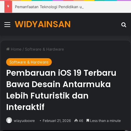
Pemanfaatan Teknologi Pendidikan untuk Mendukung Pembelajaran Modern di Sekolah
WIDYAINSAN
Menu
Se
Home
/
Software & Hardware
Software & Hardware
Pembaruan iOS 19 Terbaru
Bawa Desain Antarmuka
Lebih Futuristik dan
Interaktif
wiayudooxre
Februari 21, 2026
46
Less than a minute