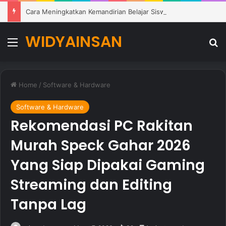
Cara Meningkatkan Kemandirian Belajar Siswa di Lingkungan Pendidikan Modern
WIDYAINSAN
Menu
Se
Home
/
Software & Hardware
Software & Hardware
Rekomendasi PC Rakitan
Murah Speck Gahar 2026
Yang Siap Dipakai Gaming
Streaming dan Editing
Tanpa Lag