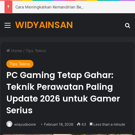
Cara Meningkatkan Kemandirian Belajar Siswa di Lingkungan Pendidikan Modern
WIDYAINSAN
Menu
Se
Home
/
Tips Tekno
Tips Tekno
PC Gaming Tetap Gahar:
Teknik Perawatan Paling
Update 2026 untuk Gamer
Serius
wiayudooxre
Februari 18, 2026
43
Less than a minute