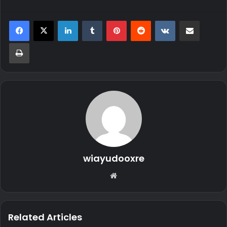
LinkedIn
Tumblr
Pinterest
Reddit
VKontakte
Share via Email
Print
wiayudooxre
Website
Related Articles