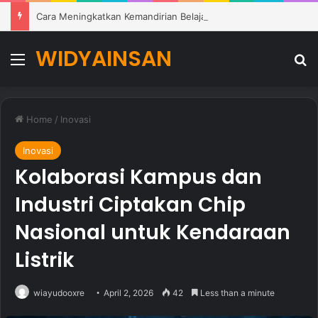
Cara Meningkatkan Kemandirian Belajar Siswa di Lingkungan Pendidikan Modern
WIDYAINSAN
Menu
Se
Home
/
Inovasi
Inovasi
Kolaborasi Kampus dan
Industri Ciptakan Chip
Nasional untuk Kendaraan
Listrik
wiayudooxre
April 2, 2026
42
Less than a minute