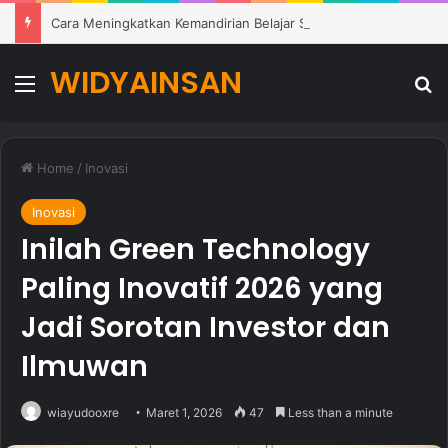
Cara Meningkatkan Kemandirian Belajar Siswa di Lingkungan Pendidikan Modern
WIDYAINSAN
Menu
Se
Home
/
Inovasi
Inovasi
Inilah Green Technology
Paling Inovatif 2026 yang
Jadi Sorotan Investor dan
Ilmuwan
wiayudooxre
Maret 1, 2026
47
Less than a minute