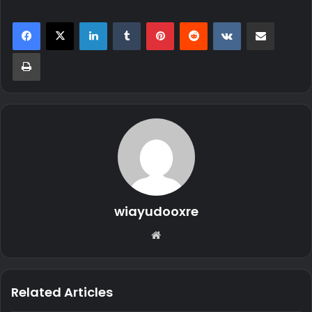
LinkedIn
Tumblr
Pinterest
Reddit
VKontakte
Share via Email
Print
wiayudooxre
Website
Related Articles