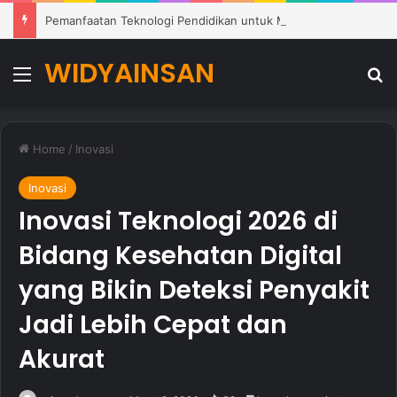
Pemanfaatan Teknologi Pendidikan untuk Mendukung Pembelajaran Modern di Sekolah
WIDYAINSAN
Menu
Se
Home
/
Inovasi
Inovasi
Inovasi Teknologi 2026 di
Bidang Kesehatan Digital
yang Bikin Deteksi Penyakit
Jadi Lebih Cepat dan
Akurat