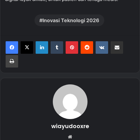
Inovasi Teknologi 2026
LinkedIn
Tumblr
Pinterest
Reddit
VKontakte
Share via Email
Print
wiayudooxre
Website