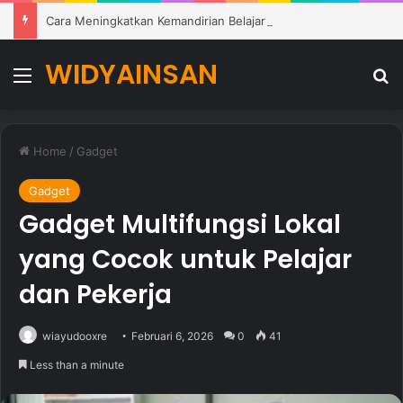
Cara Meningkatkan Kemandirian Belajar Siswa di Lingkungan Pendidikan Modern
WIDYAINSAN
Menu
Se
Home
/
Gadget
Gadget
Gadget Multifungsi Lokal
yang Cocok untuk Pelajar
dan Pekerja
wiayudooxre
Februari 6, 2026
0
41
Less than a minute