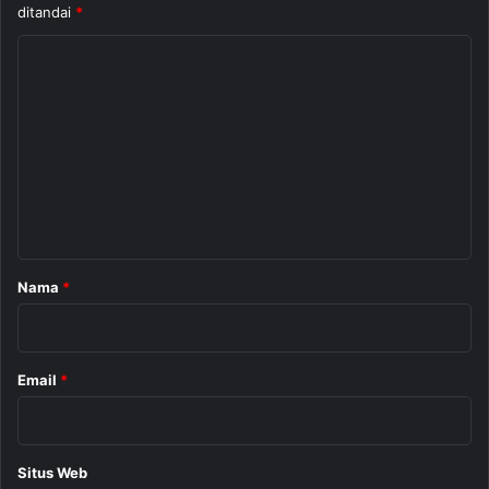
ditandai
*
K
o
m
e
n
t
a
r
Nama
*
*
Email
*
Situs Web