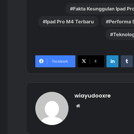
Fakta Keunggulan Ipad Pr
Ipad Pro M4 Terbaru
Performa 
Teknolog
LinkedIn
Facebook
X
wiayudooxre
Website