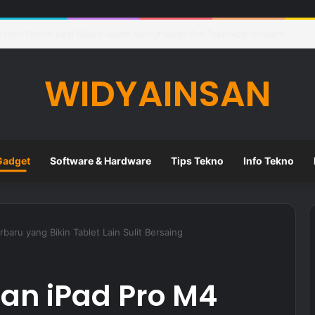
eknologi Digital dalam Meningkatkan Kualitas Pembelajaran di Sekolah
WIDYAINSAN
Gadget
Software & Hardware
Tips Tekno
Info Tekno
baru yang Bikin Tablet Lain Sulit Bersaing
an iPad Pro M4