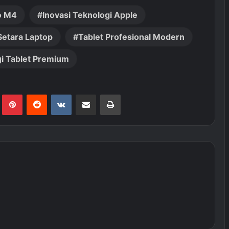
o M4
Inovasi Teknologi Apple
Setara Laptop
Tablet Profesional Modern
i Tablet Premium
Tumblr
Pinterest
Reddit
VKontakte
Share via Email
Print