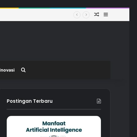
Random Article
Sidebar
 Modern
Search for
Inovasi
Postingan Terbaru