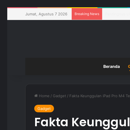
Jumat, Agustus 7 2026
Breaking News
Pemanfaatan T
Beranda
Home
/
Gadget
/
Fakta Keunggulan iPad Pro M4 Ter
Gadget
Fakta Keunggul