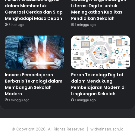
dalam Membentuk
Literasi Digital untuk
Generasi Cerdas dan Siap
Meningkatkan Kualitas
Menghadapi Masa Depan
Pendidikan Sekolah
5 hari ago
1 minggu ago
Inovasi Pembelajaran
Peran Teknologi Digital
Berbasis Teknologi dalam
dalam Mendukung
Membangun Sekolah
Pembelajaran Modern di
Modern
Lingkungan Sekolah
1 minggu ago
1 minggu ago
© Copyright 2026, All Rights Reserved | widyainsan.sch.id