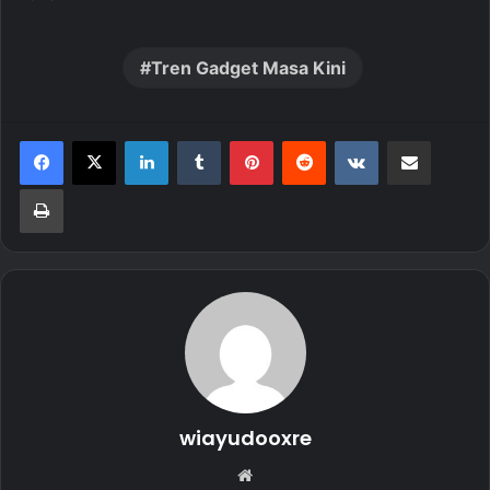
Tren Gadget Masa Kini
LinkedIn
Tumblr
Pinterest
Reddit
VKontakte
Share via Email
Print
wiayudooxre
Website