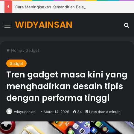
Cara Meningkatkan Kemandirian Belajar Siswa di Lingkungan Pendidikan Modern
WIDYAINSAN
Menu
Se
Home
/
Gadget
Gadget
Tren gadget masa kini yang
menghadirkan desain tipis
dengan performa tinggi
wiayudooxre
Maret 14, 2026
34
Less than a minute