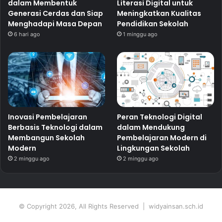
dalam Membentuk
Literasi Digital untuk
Generasi Cerdas dan Siap
Meningkatkan Kualitas
Menghadapi Masa Depan
Pendidikan Sekolah
6 hari ago
1 minggu ago
Inovasi Pembelajaran
Peran Teknologi Digital
Berbasis Teknologi dalam
dalam Mendukung
Membangun Sekolah
Pembelajaran Modern di
Modern
Lingkungan Sekolah
2 minggu ago
2 minggu ago
© Copyright 2026, All Rights Reserved | widyainsan.sch.id