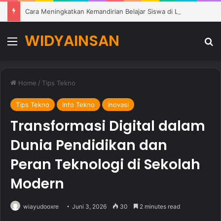
Cara Meningkatkan Kemandirian Belajar Siswa di Lingkungan Pendidikan Modern
WIDYAINSAN
Menu
Se
Home
/
Tips Tekno
Tips Tekno
Info Tekno
Inovasi
Transformasi Digital dalam
Dunia Pendidikan dan
Peran Teknologi di Sekolah
Modern
wiayudooxre
Juni 3, 2026
30
2 minutes read