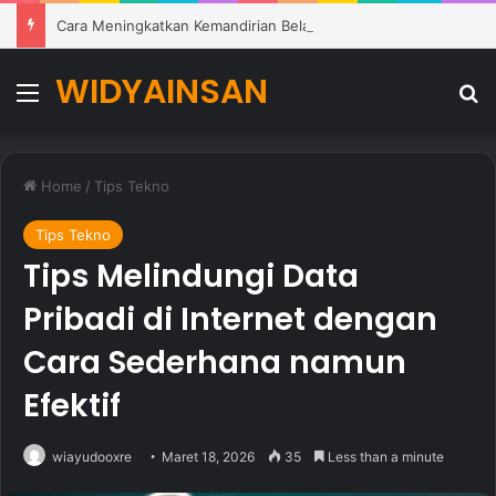
Cara Meningkatkan Kemandirian Belajar Siswa di Lingkungan Pendidikan Modern
WIDYAINSAN
Menu
Se
Home
/
Tips Tekno
Tips Tekno
Tips Melindungi Data
Pribadi di Internet dengan
Cara Sederhana namun
Efektif
wiayudooxre
Maret 18, 2026
35
Less than a minute