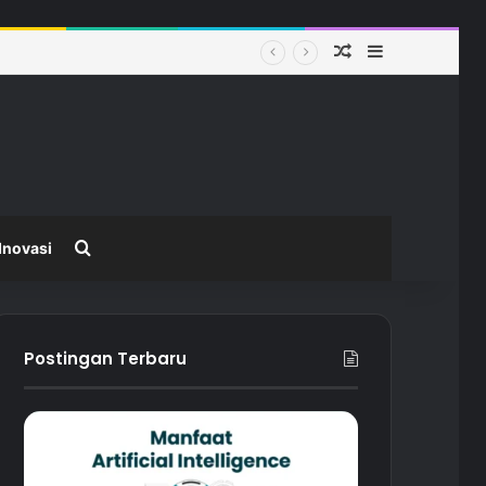
Random Article
Sidebar
 Modern
Search for
Inovasi
Postingan Terbaru