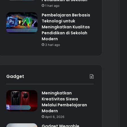
1 hari ago
Pembelajaran Berbasis
Teknologi untuk
Meningkatkan Kualitas
Pendidikan di Sekolah
Modern
3 hari ago
Gadget
Meningkatkan
Kreativitas Siswa
Melalui Pembelajaran
Modern
April 6, 2026
Gadget Wearable