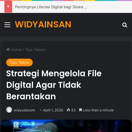
Pentingnya Literasi Digital bagi Siswa untuk Menghadapi Era Pendidikan Modern
WIDYAINSAN
Menu
Se
Home
/
Tips Tekno
Tips Tekno
Strategi Mengelola File
Digital Agar Tidak
Berantakan
wiayudooxre
April 1, 2026
33
Less than a minute