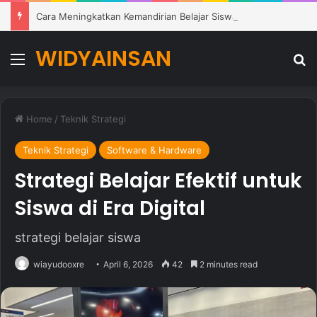
Cara Meningkatkan Kemandirian Belajar Siswa di Lingkungan Pendidikan Modern
WIDYAINSAN
Menu
Se
Home
/
Teknik Strategi
Teknik Strategi
Software & Hardware
Strategi Belajar Efektif untuk
Siswa di Era Digital
strategi belajar siswa
wiayudooxre
April 6, 2026
42
2 minutes read