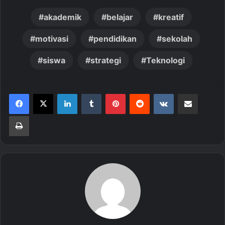
akademik
belajar
kreatif
motivasi
pendidikan
sekolah
siswa
strategi
Teknologi
LinkedIn
Tumblr
Pinterest
Reddit
VKontakte
Share via Email
Print