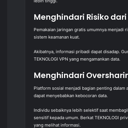
lebih tinggi.
Menghindari Risiko dari
Pemakaian jaringan gratis umumnya menjadi risi
sistem keamanan kuat.
Akibatnya, informasi pribadi dapat disadap. G
TEKNOLOGI VPN yang mengamankan data.
Menghindari Oversharin
Platform sosial menjadi bagian penting dalam a
dapat menyebabkan kebocoran data.
Individu sebaiknya lebih selektif saat membag
sensitif kepada umum. Berkat TEKNOLOGI priv
yang melihat informasi.