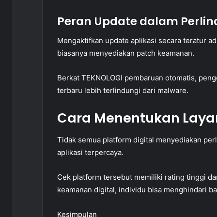
Peran Update dalam Perlin
Mengaktifkan update aplikasi secara teratur a
biasanya menyediakan patch keamanan.
Berkat TEKNOLOGI pembaruan otomatis, peng
terbaru lebih terlindungi dari malware.
Cara Menentukan Laya
Tidak semua platform digital menyediakan perl
aplikasi terpercaya.
Cek platform tersebut memiliki rating tinggi d
keamanan digital, individu bisa menghindari b
Kesimpulan