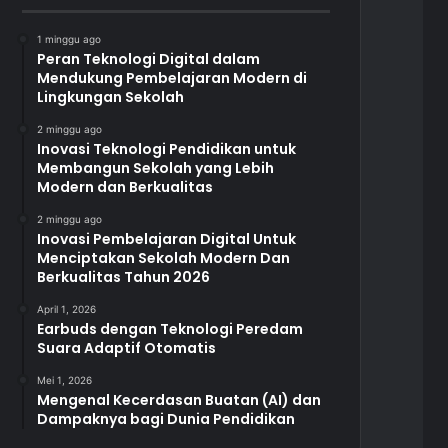
1 minggu ago
Peran Teknologi Digital dalam
Mendukung Pembelajaran Modern di
Lingkungan Sekolah
2 minggu ago
Inovasi Teknologi Pendidikan untuk
Membangun Sekolah yang Lebih
Modern dan Berkualitas
2 minggu ago
Inovasi Pembelajaran Digital Untuk
Menciptakan Sekolah Modern Dan
Berkualitas Tahun 2026
April 1, 2026
Earbuds dengan Teknologi Peredam
Suara Adaptif Otomatis
Mei 1, 2026
Mengenal Kecerdasan Buatan (AI) dan
Dampaknya bagi Dunia Pendidikan