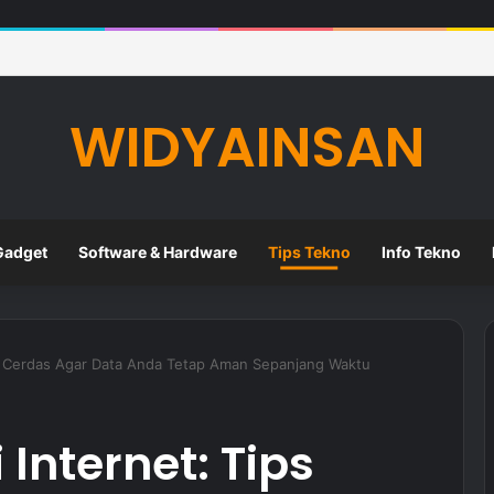
eknologi Digital dalam Meningkatkan Kualitas Pembelajaran di Sekolah
WIDYAINSAN
Gadget
Software & Hardware
Tips Tekno
Info Tekno
Tips Cerdas Agar Data Anda Tetap Aman Sepanjang Waktu
i Internet: Tips