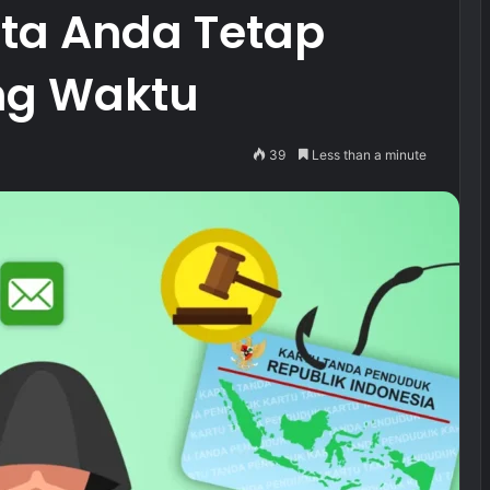
ta Anda Tetap
ng Waktu
39
Less than a minute