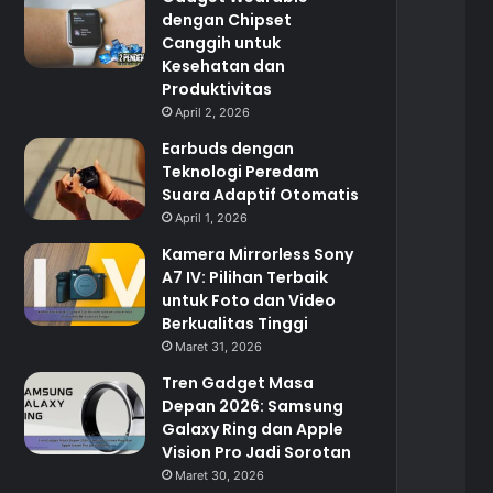
dengan Chipset
Canggih untuk
Kesehatan dan
Produktivitas
April 2, 2026
Earbuds dengan
Teknologi Peredam
Suara Adaptif Otomatis
April 1, 2026
Kamera Mirrorless Sony
A7 IV: Pilihan Terbaik
untuk Foto dan Video
Berkualitas Tinggi
Maret 31, 2026
Tren Gadget Masa
Depan 2026: Samsung
Galaxy Ring dan Apple
Vision Pro Jadi Sorotan
Maret 30, 2026