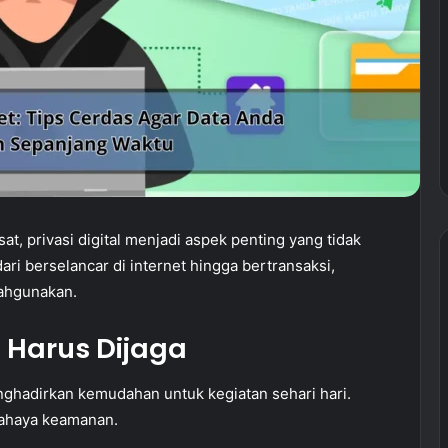
t, privasi digital menjadi aspek penting yang tidak
dari berselancar di internet hingga bertransaksi,
lahgunakan.
l Harus Dijaga
nghadirkan kemudahan untuk kegiatan sehari hari.
ahaya keamanan.