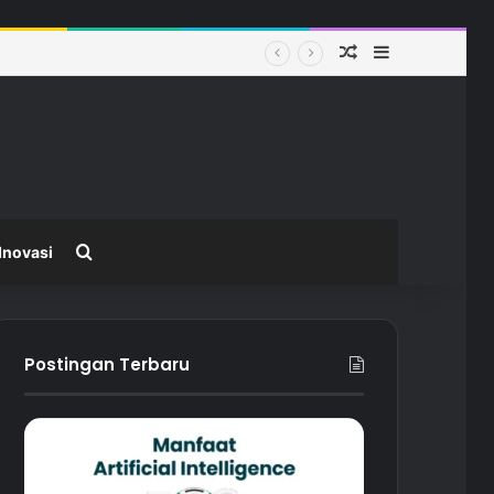
Random Article
Sidebar
 Modern
Search for
Inovasi
Postingan Terbaru