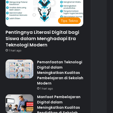
Tips Tekno
Pentingnya Literasi Digital bagi
Siswa dalam Menghadapi Era
Teknologi Modern
1 hari ago
Pemanfaatan Teknologi
Digital dalam
Meningkatkan Kualitas
Pembelajaran di Sekolah
Modern
1 hari ago
Manfaat Pembelajaran
Digital dalam
Meningkatkan Kualitas
Pendidikan di Sekolah