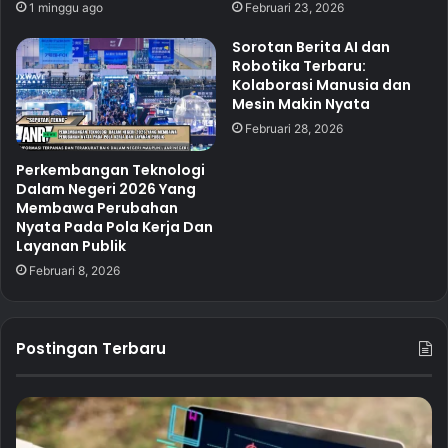
1 minggu ago
Februari 23, 2026
Sorotan Berita AI dan
Robotika Terbaru:
Kolaborasi Manusia dan
Mesin Makin Nyata
Februari 28, 2026
Perkembangan Teknologi
Dalam Negeri 2026 Yang
Membawa Perubahan
Nyata Pada Pola Kerja Dan
Layanan Publik
Februari 8, 2026
Postingan Terbaru