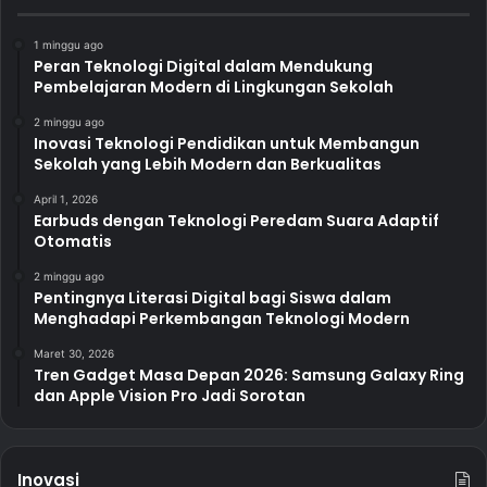
1 minggu ago
Peran Teknologi Digital dalam Mendukung
Pembelajaran Modern di Lingkungan Sekolah
2 minggu ago
Inovasi Teknologi Pendidikan untuk Membangun
Sekolah yang Lebih Modern dan Berkualitas
April 1, 2026
Earbuds dengan Teknologi Peredam Suara Adaptif
Otomatis
2 minggu ago
Pentingnya Literasi Digital bagi Siswa dalam
Menghadapi Perkembangan Teknologi Modern
Maret 30, 2026
Tren Gadget Masa Depan 2026: Samsung Galaxy Ring
dan Apple Vision Pro Jadi Sorotan
Inovasi