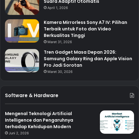
Suara Adaptif Otomatis
April 1, 2026
Kamera Mirrorless Sony A7 IV: Pilihan
Terbaik untuk Foto dan Video
Berkualitas Tinggi
Maret 31, 2026
Tren Gadget Masa Depan 2026:
Samsung Galaxy Ring dan Apple Vision
Pro Jadi Sorotan
Maret 30, 2026
Software & Hardware
Mengenal Teknologi Artificial
Intelligence dan Pengaruhnya
terhadap Kehidupan Modern
Juni 2, 2026