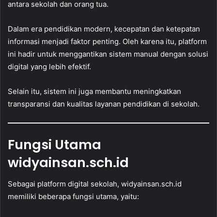
antara sekolah dan orang tua.
Dalam era pendidikan modern, kecepatan dan ketepatan
informasi menjadi faktor penting. Oleh karena itu, platform
ini hadir untuk menggantikan sistem manual dengan solusi
digital yang lebih efektif.
Selain itu, sistem ini juga membantu meningkatkan
transparansi dan kualitas layanan pendidikan di sekolah.
Fungsi Utama
widyainsan.sch.id
Sebagai platform digital sekolah, widyainsan.sch.id
memiliki beberapa fungsi utama, yaitu: