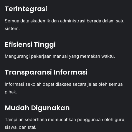
Terintegrasi
Semua data akademik dan administrasi berada dalam satu
sistem.
Efisiensi Tinggi
Mengurangi pekerjaan manual yang memakan waktu.
Transparansi Informasi
Informasi sekolah dapat diakses secara jelas oleh semua
pihak.
Mudah Digunakan
Tampilan sederhana memudahkan penggunaan oleh guru,
siswa, dan staf.