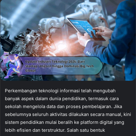
Perkembangan teknologi informasi telah mengubah
banyak aspek dalam dunia pendidikan, termasuk cara
sekolah mengelola data dan proses pembelajaran. Jika
sebelumnya seluruh aktivitas dilakukan secara manual, kini
sistem pendidikan mulai beralih ke platform digital yang
lebih efisien dan terstruktur. Salah satu bentuk