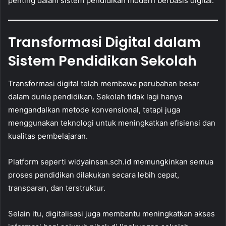
penting dalam sistem pendidikan modern berbasis digital.
Transformasi Digital dalam
Sistem Pendidikan Sekolah
Transformasi digital telah membawa perubahan besar
dalam dunia pendidikan. Sekolah tidak lagi hanya
mengandalkan metode konvensional, tetapi juga
menggunakan teknologi untuk meningkatkan efisiensi dan
kualitas pembelajaran.
Platform seperti widyainsan.sch.id memungkinkan semua
proses pendidikan dilakukan secara lebih cepat,
transparan, dan terstruktur.
Selain itu, digitalisasi juga membantu meningkatkan akses