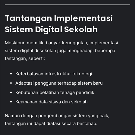
Tantangan Implementasi
Sistem Digital Sekolah
Meskipun memiliki banyak keunggulan, implementasi
sistem digital di sekolah juga menghadapi beberapa
tantangan, seperti:
Keterbatasan infrastruktur teknologi
Adaptasi pengguna terhadap sistem baru
Kebutuhan pelatihan tenaga pendidik
Keamanan data siswa dan sekolah
Namun dengan pengembangan sistem yang baik,
tantangan ini dapat diatasi secara bertahap.