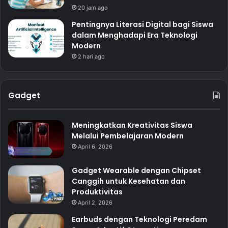
20 jam ago
Pentingnya Literasi Digital bagi Siswa
dalam Menghadapi Era Teknologi
Modern
2 hari ago
Gadget
Meningkatkan Kreativitas Siswa
Melalui Pembelajaran Modern
April 6, 2026
Gadget Wearable dengan Chipset
Canggih untuk Kesehatan dan
Produktivitas
April 2, 2026
Earbuds dengan Teknologi Peredam