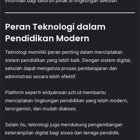
informasi bagi seluruh pihak di lingkungan sekolah.
Peran Teknologi dalam
Pendidikan Modern
Teknologi memiliki peran penting dalam menciptakan
sistem pendidikan yang lebih baik. Dengan sistem digital,
sekolah dapat mengelola proses pembelajaran dan
administrasi secara lebih efektif.
Platform seperti widyainsan.sch.id membantu
menciptakan lingkungan pendidikan yang lebih modern,
terorganisir, dan mudah diakses.
Selain itu, teknologi juga mendukung pengembangan
keterampilan digital bagi siswa dan tenaga pendidik.