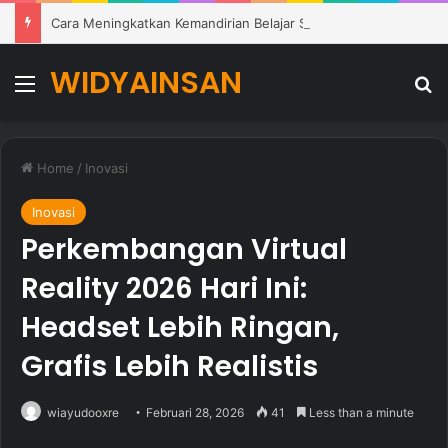
Cara Meningkatkan Kemandirian Belajar Siswa di Lingkungan Pendidikan Modern
WIDYAINSAN
Menu
Se
Home
/
Inovasi
Inovasi
Perkembangan Virtual
Reality 2026 Hari Ini:
Headset Lebih Ringan,
Grafis Lebih Realistis
wiayudooxre
Februari 28, 2026
41
Less than a minute